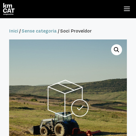
Vés
M
al
contingut
Inici
/
Sense categoria
/ Soci Proveïdor