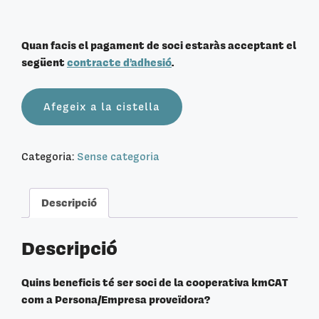
Quan facis el pagament de soci estaràs acceptant el
següent
contracte d’adhesió
.
quantitat
Afegeix a la cistella
de
Soci
Proveïdor
Categoria:
Sense categoria
Descripció
Descripció
Quins beneficis té ser soci de la cooperativa kmCAT
com a Persona/Empresa proveïdora?