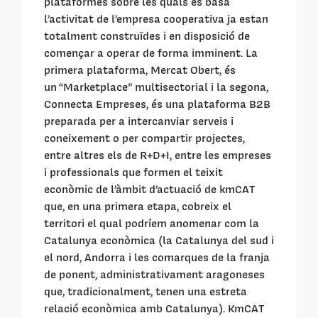
plataformes sobre les quals es basa
l
’
activitat de l
’
empresa cooperativa ja estan
totalment construïdes i en disposició de
començar a operar de forma imminent. La
primera plataforma, Mercat Obert, és
un
“
Marketplace” multisectorial i la segona,
Connecta Empreses, és una plataforma B2B
preparada per a intercanviar serveis i
coneixement o per compartir projectes,
entre altres els de R+D+I, entre les empreses
i professionals que formen el teixit
econòmic de l’àmbit d
’
actuació de kmCAT
que, en una primera etapa, cobreix el
territori el qual podríem anomenar com la
Catalunya econòmica (la Catalunya del sud i
el nord, Andorra i les comarques de la franja
de ponent, administrativament aragoneses
que, tradicionalment, tenen una estreta
relació econòmica amb Catalunya). KmCAT