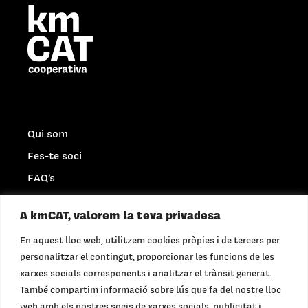
Qui som
Fes-te soci
FAQ’s
Connecta empreses
A kmCAT, valorem la teva privadesa
En aquest lloc web, utilitzem cookies pròpies i de tercers per
Mercat Obert
personalitzar el contingut, proporcionar les funcions de les
Privacitat
xarxes socials corresponents i analitzar el trànsit generat.
Legal
També compartim informació sobre lús que fa del nostre lloc
web amb els nostres socis de xarxes socials, publicitat i
Galetes