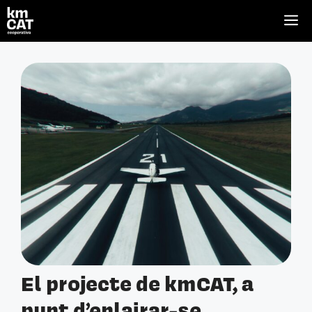
Vés
M
al
contingut
El projecte de kmCAT, a
punt d’enlairar-se